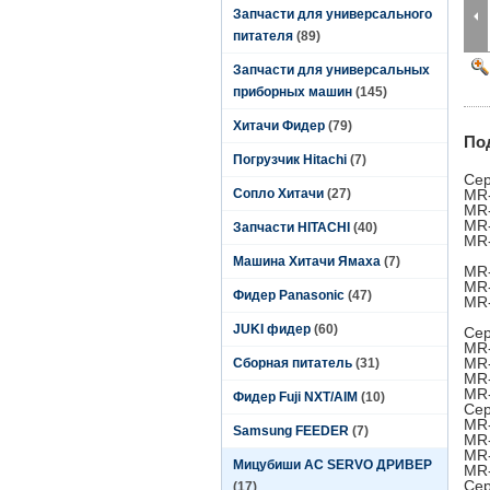
Запчасти для универсального
питателя
(89)
Запчасти для универсальных
приборных машин
(145)
Хитачи Фидер
(79)
По
Погрузчик Hitachi
(7)
Сер
Сопло Хитачи
(27)
MR-
MR-
MR-
Запчасти HITACHI
(40)
MR-
Машина Хитачи Ямаха
(7)
MR-
MR-
Фидер Panasonic
(47)
MR-
JUKI фидер
(60)
Сер
MR-
MR-
Сборная питатель
(31)
MR-
MR-
Фидер Fuji NXT/AIM
(10)
Сер
MR-
Samsung FEEDER
(7)
MR-
MR-
Мицубиши AC SERVO ДРИВЕР
MR-
Сер
(17)