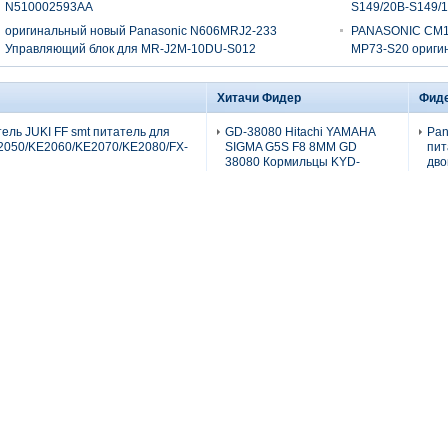
N510002593AA
S149/20B-S149/
оригинальный новый Panasonic N606MRJ2-233
PANASONIC CM1
Управляющий блок для MR-J2M-10DU-S012
MP73-S20 ориги
Хитачи Фидер
Фиде
тель JUKI FF smt питатель для
GD-38080 Hitachi YAMAHA
Pan
2050/KE2060/KE2070/KE2080/FX-
SIGMA G5S F8 8MM GD
пит
38080 Кормильцы KYD-
дво
MC100-60
рел
r NF56FS Feeder
сен
GT-44562 Hitachi GXH/SIGMA
No
PR кормильщик Juki Feeder 8mm
44/56MM Поставщик
для
P/CF05HPR 8*2
питания GT44562
cm4
CN081CR
GT-24321 HITACHI
Pan
GXH/SIGMA 24/32MM
12
Поставщик питания
се
GD24321
ле
пит
Yamaha Hitachi
No
GD18080/GD28080/GD38080
для
Фидер с сенсором
cm4
сцепления для машин GXH-
1 GXH-3 SIGMA G5/SIGMA
Pan
G5S F8
24
дат
для
cm4