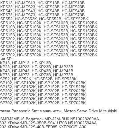
KFS13, HC-MFS13, HC-KFS13B, HC-MFS13B
KFS23, HC-MFS23, HC-KFS23B, HC-MFS23B
KFS43, HC-MFS43, HC-KFS43B, HC-MFS43B
KFS73, HC-MFS73, HC-KFS73B, HC-MFS73B
SFS52, HC-SFS52K, HC-SFS52B, HC-SFS52BK
SFS102, HC-SFS102K, HC-SFS102B, HC-SFS102BK
SFS103, HC-SFS103K, HC-SFS103B, HC-SFS103BK
SFS152, HC-SFS152K, HC-SFS152B, HC-SFS152BK
SFS153, HC-SFS153K, HC-SFS153B, HC-SFS153BK
SFS202, HC-SFS202K, HC-SFS202B, HC-SFS202BK
SFS201, HC-SFS201K, HC-SFS201B, HC-SFS201BK
SFS352, HC-SFS352K, HC-SFS352B, HC-SFS352BK
SFS502, HC-SFS502K, HC-SFS502B, HC-SFS502BK
SFS702, HC-SFS702K, HC-SFS702B, HC-SFS702BK
ия SP:
KP13, HF-MP13, HF-KP13B,
KP23, HF-MP23, HF-KP23B, HF-MP23B
KP43, HF-MP43, HF-KP43B, HF-MP43B
KP73, HF-MP73, HF-KP73B, HF-MP73B
SP52, HF-SP52K, HF-SP52B, HF-SP52BK
SP102, HF-SP102K, HF-SP102B, HF-SP102BK
SP152, HF-SP152K, HF-SP152B, HF-SP152BK
SP202, HF-SP202K, HF-SP202B, HF-SP202BK
SP352, HF-SP352K, HF-SP352B, HF-SP352BK
SP502, HF-SP502K, HF-SP502B, HF-SP502BK
SP702, HF-SP702K, HF-SP702B, HF-SP702BK
тавка Panasonic Smt машинисты, Мотор Servo Drive Mitsubishi
06MRJ2MBU6 Водитель MR-J2M-BU6 N510028269AA
02 YDriverMR-J2S-350B-S041U703 N510002594AA
02 XDriverMR-J2S-40B-EE085 KXFP6GE1A00