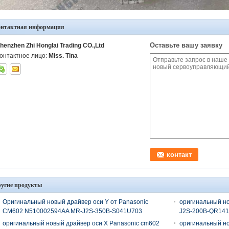
онтактная информация
Оставьте вашу заявку
henzhen Zhi Honglai Trading CO.,Ltd
онтактное лицо:
Miss. Tina
угие продукты
Оригинальный новый драйвер оси Y от Panasonic
оригинальный н
CM602 N510002594AA MR-J2S-350B-S041U703
J2S-200B-QR14
оригинальный новый драйвер оси X Panasonic cm602
оригинальный но