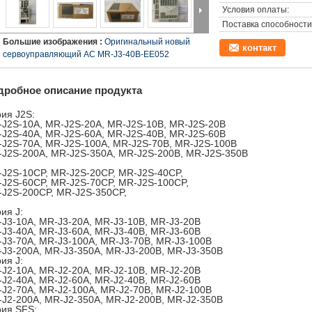
Условия оплаты:
Поставка способности
Большие изображения :
Оригинальный новый
контакт
сервоуправляющий AC MR-J3-40B-EE052
дробное описание продукта
ия J2S:
J2S-10A, MR-J2S-20A, MR-J2S-10B, MR-J2S-20B
J2S-40A, MR-J2S-60A, MR-J2S-40B, MR-J2S-60B
J2S-70A, MR-J2S-100A, MR-J2S-70B, MR-J2S-100B
J2S-200A, MR-J2S-350A, MR-J2S-200B, MR-J2S-350B
J2S-10CP, MR-J2S-20CP, MR-J2S-40CP,
J2S-60CP, MR-J2S-70CP, MR-J2S-100CP,
J2S-200CP, MR-J2S-350CP,
ия J:
J3-10A, MR-J3-20A, MR-J3-10B, MR-J3-20B
J3-40A, MR-J3-60A, MR-J3-40B, MR-J3-60B
J3-70A, MR-J3-100A, MR-J3-70B, MR-J3-100B
J3-200A, MR-J3-350A, MR-J3-200B, MR-J3-350B
ия J:
J2-10A, MR-J2-20A, MR-J2-10B, MR-J2-20B
J2-40A, MR-J2-60A, MR-J2-40B, MR-J2-60B
J2-70A, MR-J2-100A, MR-J2-70B, MR-J2-100B
J2-200A, MR-J2-350A, MR-J2-200B, MR-J2-350B
ия SFS: