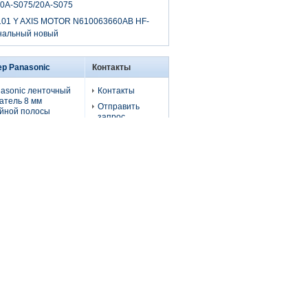
10A-S075/20A-S075
01 Y AXIS MOTOR N610063660AB HF-
нальный новый
р Panasonic
Контакты
asonic ленточный
Контакты
атель 8 мм
Отправить
йной полосы
запрос
ьеф/бумага с
сорным моделем
E-Mail
.KXFW1KS5A00
Карта сайта
 машин
02/cm602
Мобильный
сайт
asonic
mm/16mm с
нсорным
нточным
ателем, модель
.KXFW1KS6A00
 машин
02/cm602
asonic
mm32mm с
чиком питания
02,602Модель No