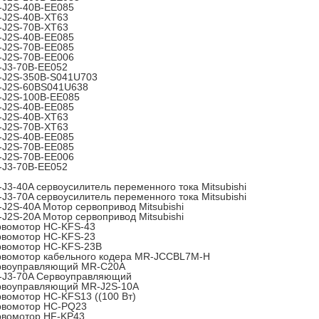
J2S-40B-EE085
J2S-40B-XT63
J2S-70B-XT63
J2S-40B-EE085
J2S-70B-EE085
J2S-70B-EE006
J3-70B-EE052
-J2S-350B-S041U703
-J2S-60BS041U638
J2S-100B-EE085
J2S-40B-EE085
J2S-40B-XT63
J2S-70B-XT63
J2S-40B-EE085
J2S-70B-EE085
J2S-70B-EE006
J3-70B-EE052
J3-40A сервоусилитель переменного тока Mitsubishi
J3-70A сервоусилитель переменного тока Mitsubishi
J2S-40A Мотор сервопривод Mitsubishi
J2S-20A Мотор сервопривод Mitsubishi
вомотор HC-KFS-43
вомотор HC-KFS-23
вомотор HC-KFS-23B
вомотор кабельного кодера MR-JCCBL7M-H
рвоуправляющий MR-C20A
-J3-70A Сервоуправляющий
рвоуправляющий MR-J2S-10A
вомотор HC-KFS13 ((100 Вт)
рвомотор HC-PQ23
вомотор HF-KP43