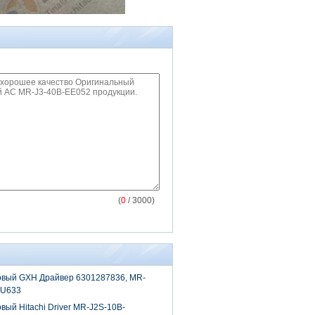
(
0
/ 3000)
овый GXH Драйвер 6301287836, MR-
1U633
вый Hitachi Driver MR-J2S-10B-