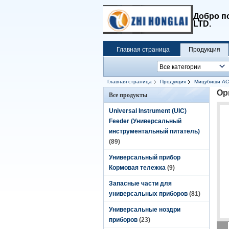
Добро п
LTD.
Главная страница
Продукция
Главная страница
Продукция
Мицубиши A
Ор
Все продукты
Universal Instrument (UIC)
Feeder (Универсальный
инструментальный питатель)
(89)
Универсальный прибор
Кормовая тележка
(9)
Запасные части для
универсальных приборов
(81)
Универсальные ноздри
приборов
(23)