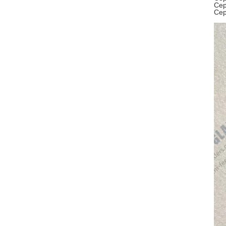
Се
Сер