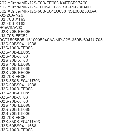
02 YDriverMR-J2S-70B-EE085 KXFP6F97A00
02 YDriverMR-J2S-100B-EE085 KXFP6GB0A00
02 XDriverMR-J2S-60B-S041U638 N510002593AA
J2-20A-N26
J2-70B-XT63
J2-40B-XT63
FP5WBAA00
J2S-70B-EE006
J3-70B-EE052
DCT1505B05 N510005940AA MR-J2S-350B-S041U703
-J2S-60BS041U638
J2S-100B-EE085
J2S-40B-EE085
J2S-40B-XT63
J2S-70B-XT63
J2S-40B-EE085
J2S-70B-EE085
J2S-70B-EE006
J3-70B-EE052
-J2S-350B-S041U703
-J2S-60BS041U638
J2S-100B-EE085
J2S-40B-EE085
J2S-40B-XT63
J2S-70B-XT63
J2S-40B-EE085
J2S-70B-EE085
J2S-70B-EE006
J3-70B-EE052
-J2S-350B-S041U703
-J2S-60BS041U638
J2S-100B-EE085