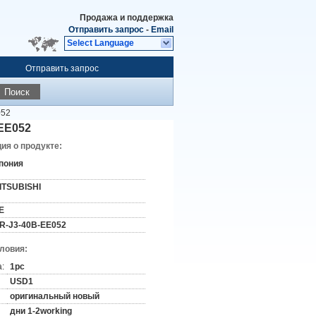
Продажа и поддержка
Отправить запрос
-
Email
Select Language
Отправить запрос
Поиск
052
EE052
я о продукте:
пония
ITSUBISHI
E
R-J3-40B-EE052
словия:
:
1pc
USD1
оригинальный новый
дни 1-2working