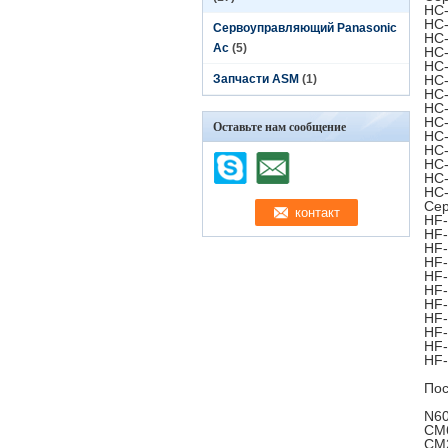
HC-
HC-
Сервоуправляющий Panasonic
HC-
Ac
(5)
HC-
HC-
Запчасти ASM
(1)
HC-
HC-
HC-
HC-
Оставьте нам сообщение
HC-
HC-
HC-
HC-
HC-
Сер
HF-
HF-
HF-
HF-
HF-
HF-
HF-
HF-
HF-
HF-
HF-
Пос
N6
CM6
CM2