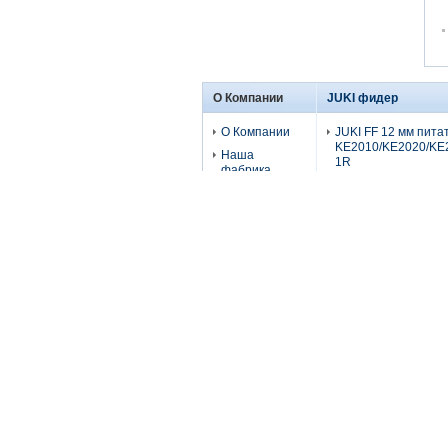
О Компании
JUKI фидер
О Компании
JUKI FF 12 мм пита
KE2010/KE2020/KE
Наша
1R
фабрика
JUKI NF56mm Feede
Контроль
качества
juki CF03HP/CF03H
Feeder Type CF05H
Кормильник JUKI 