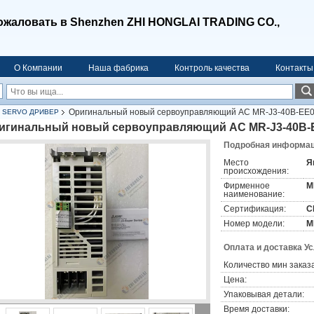
ожаловать в Shenzhen ZHI HONGLAI TRADING CO.,
О Компании
Наша фабрика
Контроль качества
Контакты
Оригинальный новый сервоуправляющий AC MR-J3-40B-EE
C SERVO ДРИВЕР
игинальный новый сервоуправляющий AC MR-J3-40B-
Подробная информаци
Место
Я
происхождения:
Фирменное
M
наименование:
Сертификация:
C
Номер модели:
M
Оплата и доставка У
Количество мин заказа
Цена:
Упаковывая детали:
Время доставки: