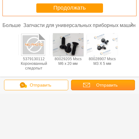
Продолжать
Запчасти для универсальных приборных машин
Больше
01367
5379130112
80029205 Mscs
80028907 Mscs
BLKM0
14v;t-1
Коронованный
M6 х 20 мм
M3 X 5 мм
Wshr, 
клин
следопыт
Sprg.397 I
ОД, 0,
Измените язык
Отправить
Отправить
Russian
сообщение
запрос
Главная страница
|
О Компании
|
контактные данные
|
Карта сайта
|
Privacy
Policy
Взгляд настольного компьютера