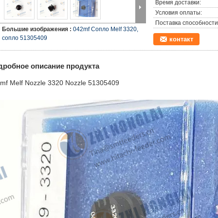
Время доставки:
Условия оплаты:
Поставка способности
Большие изображения :
042mf Сопло Melf 3320,
сопло 51305409
контакт
дробное описание продукта
mf Melf Nozzle 3320 Nozzle 51305409