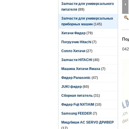
Запчасти для универсального
питателя
(89)
Запчасти для универсальных
приборных машин
(145)
Хитачи Фидер
(79)
По
Погрузчик Hitachi
(7)
042
Сопло Хитачи
(27)
Запчасти HITACHI
(40)
Машина Хитачи Ямаха
(7)
Фидер Panasonic
(47)
JUKI фидер
(60)
Сборная питатель
(31)
Фидер Fuji NXT/AIM
(10)
Samsung FEEDER
(7)
Мицубиши AC SERVO ДРИВЕР
(17)