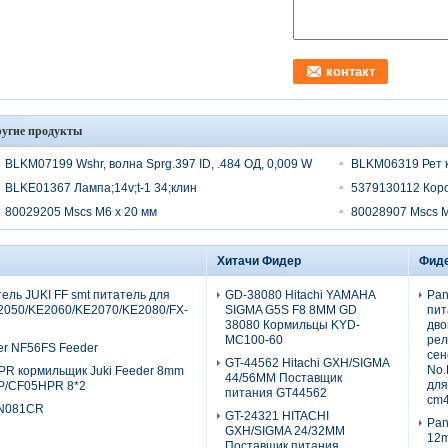
угие продукты
BLKM07199 Wshr, волна Sprg.397 ID, .484 ОД, 0,009 W
BLKM06319 Рет 
BLKE01367 Лампа;14v;t-1 34;клин
5379130112 Кор
80029205 Mscs M6 х 20 мм
80028907 Mscs M
Хитачи Фидер
Фиде
тель JUKI FF smt питатель для
GD-38080 Hitachi YAMAHA
Pan
2050/KE2060/KE2070/KE2080/FX-
SIGMA G5S F8 8MM GD
пит
38080 Кормильцы KYD-
дво
MC100-60
рел
r NF56FS Feeder
сен
GT-44562 Hitachi GXH/SIGMA
No
PR кормильщик Juki Feeder 8mm
44/56MM Поставщик
для
P/CF05HPR 8*2
питания GT44562
cm4
CN081CR
GT-24321 HITACHI
Pan
GXH/SIGMA 24/32MM
12
Поставщик питания