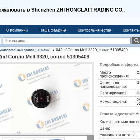
ожаловать в Shenzhen ZHI HONGLAI TRADING CO.,
О Компании
Наша фабрика
Контроль качества
Контакты
042mf Сопло Melf 3320, сопло 51305409
 универсальных приборных машин
2mf Сопло Melf 3320, сопло 51305409
Подробная информаци
Место
С
происхождения:
Фирменное
U
наименование:
Сертификация:
C
0
Номер модели:
5
Оплата и доставка У
Количество мин заказа
Цена:
Упаковывая детали: