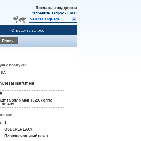
Продажа и поддержка
Отправить запрос
-
Email
Select Language
Отправить запрос
Поиск
я о продукте:
ША
niversal Instrument
E
42mf Сопло Melf 3320, сопло
1305409
словия:
:
1
USD1PEREACH
Первоначальный пакет