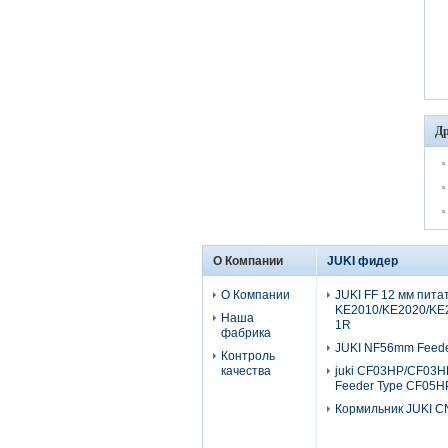
Др
О Компании
JUKI фидер
О Компании
JUKI FF 12 мм пита
KE2010/KE2020/KE
Наша
1R
фабрика
JUKI NF56mm Feede
Контроль
качества
juki CF03HP/CF03H
Feeder Type CF05H
Кормильник JUKI 