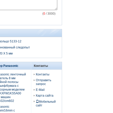
(
0
/ 3000)
кольцо 5133-12
онованный следопыт
3 X 5 мм
р Panasonic
Контакты
asonic ленточный
Контакты
атель 8 мм
Отправить
йной полосы
запрос
ьеф/бумага с
сорным моделем
E-Mail
.KXFW1KS5A00
Карта сайта
 машин
02/cm602
Мобильный
сайт
asonic
mm/16mm с