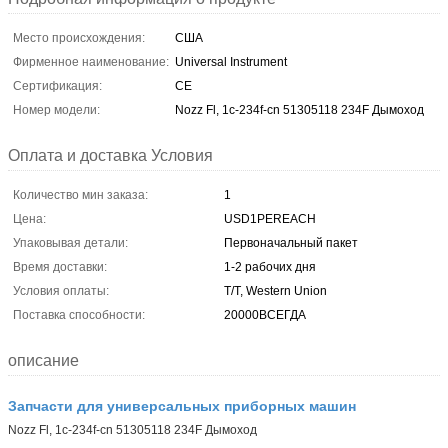
Место происхождения:
США
Фирменное наименование:
Universal Instrument
Сертификация:
CE
Номер модели:
Nozz Fl, 1c-234f-cn 51305118 234F Дымоход
Оплата и доставка Условия
Количество мин заказа:
1
Цена:
USD1PEREACH
Упаковывая детали:
Первоначальный пакет
Время доставки:
1-2 рабочих дня
Условия оплаты:
T/T, Western Union
Поставка способности:
20000ВСЕГДА
описание
Запчасти для универсальных приборных машин
Nozz Fl, 1c-234f-cn 51305118 234F Дымоход