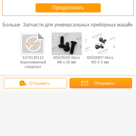
Продолжать
Запчасти для универсальных приборных машин
Больше
01367
5379130112
80029205 Mscs
80028907 Mscs
BLKM0
14v;t-1
Коронованный
M6 х 20 мм
M3 X 5 мм
Wshr, 
клин
следопыт
Sprg.397 I
ОД, 0,
Измените язык
Отправить
Отправить
Russian
сообщение
запрос
Главная страница
|
О Компании
|
контактные данные
|
Карта сайта
|
Privacy
Policy
Взгляд настольного компьютера