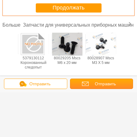
Продолжать
Запчасти для универсальных приборных машин
Больше
01367
5379130112
80029205 Mscs
80028907 Mscs
BLKM0
14v;t-1
Коронованный
M6 х 20 мм
M3 X 5 мм
Wshr, 
клин
следопыт
Sprg.397 I
ОД, 0,
Измените язык
Отправить
Отправить
Russian
сообщение
запрос
Главная страница
|
О Компании
|
контактные данные
|
Карта сайта
|
Privacy
Policy
Взгляд настольного компьютера