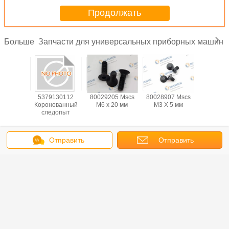
Продолжать
Запчасти для универсальных приборных машин
Больше
01367
5379130112
80029205 Mscs
80028907 Mscs
BLKM0
14v;t-1
Коронованный
M6 х 20 мм
M3 X 5 мм
Wshr, 
клин
следопыт
Sprg.397 I
ОД, 0,
Измените язык
Отправить
Отправить
Russian
сообщение
запрос
Главная страница
|
О Компании
|
контактные данные
|
Карта сайта
|
Privacy
Policy
Взгляд настольного компьютера