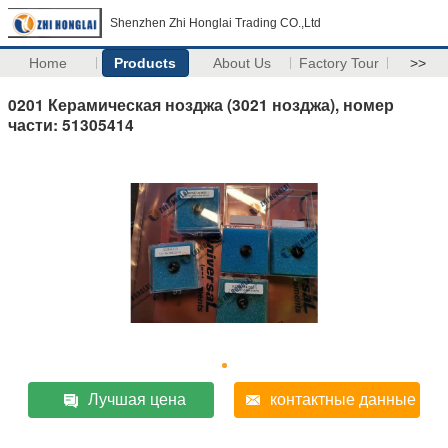
Shenzhen Zhi Honglai Trading CO.,Ltd
Home
Products
About Us
Factory Tour
>>
0201 Керамическая нозджа (3021 нозджа), номер
части: 51305414
Лучшая цена
контактные данные