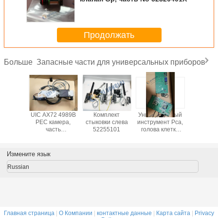
Продолжать
Запасные части для универсальных приборов
Больше
ера
UIC AX72 4989B
Комплект
Универсальный
Lcd, Por
ана 2.3
PEC камера,
стыковки слева
инструмент Pca,
Mccm Ч
ire Часть
часть
52255101
голова клетка
No.:504
160901
No.:50742002
интерфейс PN#
49732303
Измените язык
Russian
Главная страница
|
О Компании
|
контактные данные
|
Карта сайта
|
Privacy