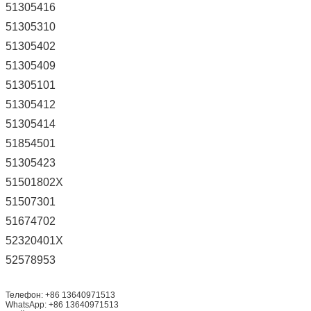
51305416
51305310
51305402
51305409
51305101
51305412
51305414
51854501
51305423
51501802X
51507301
51674702
52320401X
52578953
Телефон: +86 13640971513
WhatsApp: +86 13640971513