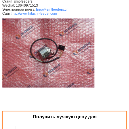
Скайп: smt-feeders
Wechat: 13640971513
Электронная почта:
Тина@smtfeeders.cn
Сайт:
http://www.hitachi-feeder.com
Получить лучшую цену для