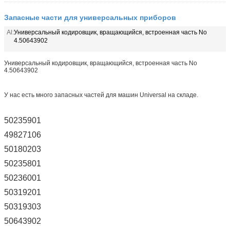
Запасные части для универсальных приборов
Al:
Универсальный кодировщик, вращающийся, встроенная часть No
4.50643902
Универсальный кодировщик, вращающийся, встроенная часть No
4.50643902
У нас есть много запасных частей для машин Universal на складе.
50235901
49827106
50180203
50235801
50236001
50319201
50319303
50643902