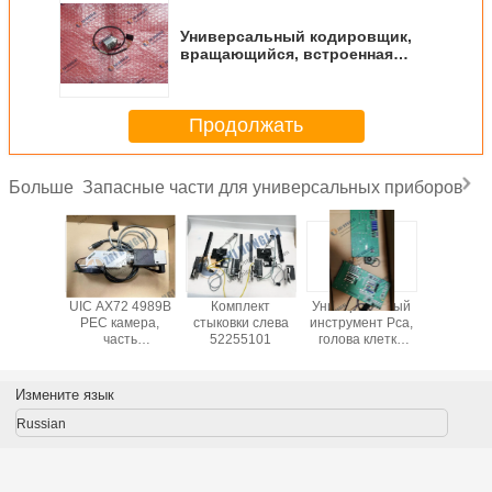
Универсальный кодировщик,
вращающийся, встроенная
часть No 4.50643902
Продолжать
Запасные части для универсальных приборов
Больше
ера
UIC AX72 4989B
Комплект
Универсальный
Lcd, Por
ана 2.3
PEC камера,
стыковки слева
инструмент Pca,
Mccm Ч
ire Часть
часть
52255101
голова клетка
No.:504
160901
No.:50742002
интерфейс PN#
49732303
Измените язык
Russian